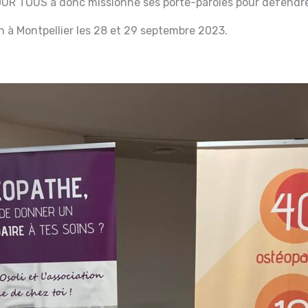
R TOUS a donc missionné ses porte-paroles pour défendre s
n à Montpellier les 28 et 29 septembre 2023.