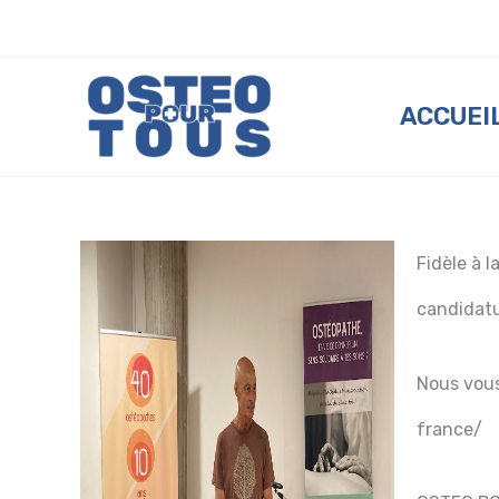
Aller
au
ACCUEI
contenu
Fidèle à 
candidatu
Nous vous
france/