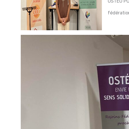
OSTEO POU
fédératio